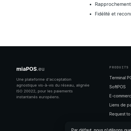
Rapprochement qu
Fidélité et recon
PRODUITS
miaPOS
.eu
Terminal 
Une plateforme d'acceptation
agnostique vis-à-vis du réseau, alignée
SoftPOS
ISO 20022, pour les paiements
E-commer
instantanés européens.
Liens de p
Request to
Par défaut, nous n’utilisons q