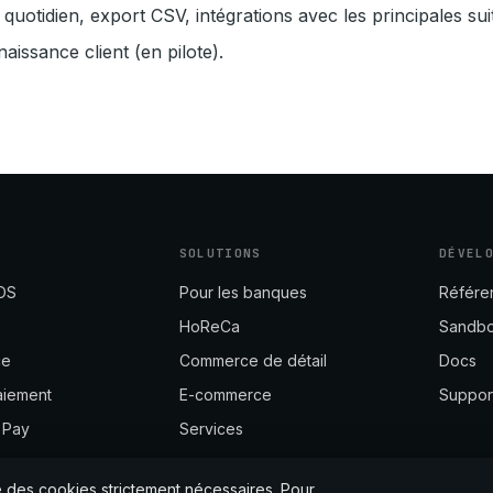
otidien, export CSV, intégrations avec les principales su
naissance client (en pilote).
SOLUTIONS
DÉVEL
POS
Pour les banques
Référe
HoReCa
Sandb
ce
Commerce de détail
Docs
aiement
E-commerce
Suppor
 Pay
Services
ue des cookies strictement nécessaires. Pour