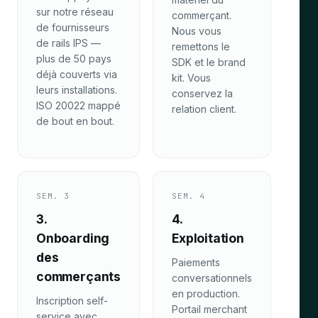
sur notre réseau
commerçant.
de fournisseurs
Nous vous
de rails IPS —
remettons le
plus de 50 pays
SDK et le brand
déjà couverts via
kit. Vous
leurs installations.
conservez la
ISO 20022 mappé
relation client.
de bout en bout.
SEM. 3
SEM. 4
3.
4.
Onboarding
Exploitation
des
Paiements
commerçants
conversationnels
en production.
Inscription self-
Portail merchant
service avec