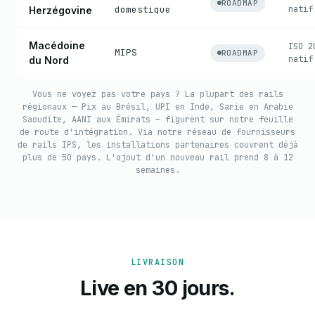
ROADMAP
domestique
natif
Herzégovine
Macédoine
ISO 2
MIPS
ROADMAP
natif
du Nord
Vous ne voyez pas votre pays ? La plupart des rails
régionaux — Pix au Brésil, UPI en Inde, Sarie en Arabie
Saoudite, AANI aux Émirats — figurent sur notre feuille
de route d'intégration. Via notre réseau de fournisseurs
de rails IPS, les installations partenaires couvrent déjà
plus de 50 pays. L'ajout d'un nouveau rail prend 8 à 12
semaines.
LIVRAISON
Live en 30 jours.