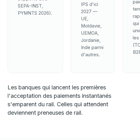
pa
IPS d'ici
SEPA-INST,
tem
2027 —
PYMNTS 2026).
rap
UE,
qui
Moldavie,
un
UEMOA,
les
Jordanie,
(T
Inde parmi
B2B
d'autres.
Les banques qui lancent les premières
l'acceptation des paiements instantanés
s'emparent du rail. Celles qui attendent
deviennent preneuses de rail.