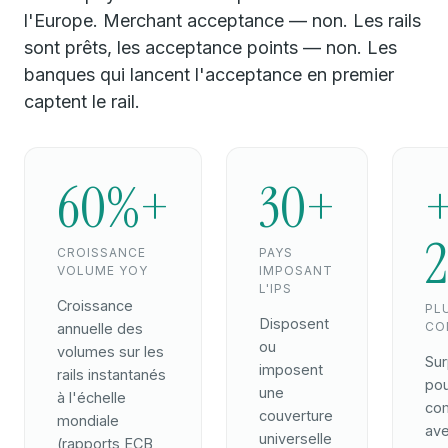
l'Europe. Merchant acceptance — non. Les rails
sont prêts, les acceptance points — non. Les
banques qui lancent l'acceptance en premier
captent le rail.
60%+
30+
2
CROISSANCE
PAYS
VOLUME YOY
IMPOSANT
L'IPS
Croissance
PL
Disposent
CO
annuelle des
ou
volumes sur les
Sur
imposent
rails instantanés
pou
une
à l'échelle
co
couverture
mondiale
av
universelle
(rapports ECB