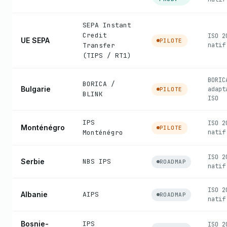
SEPA Instant
Credit
ISO 2
UE SEPA
PILOTE
Transfer
natif
(TIPS / RT1)
BORIC
BORICA /
Bulgarie
adapt
PILOTE
BLINK
ISO
IPS
ISO 2
Monténégro
PILOTE
Monténégro
natif
ISO 2
Serbie
NBS IPS
ROADMAP
natif
ISO 2
Albanie
AIPS
ROADMAP
natif
Bosnie-
IPS
ISO 2