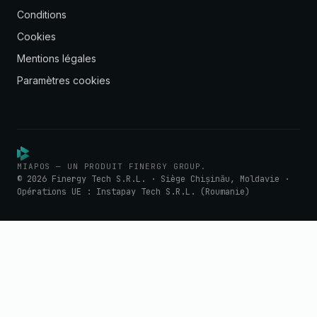
Conditions
Cookies
Mentions légales
Paramètres cookies
MIAPOS — UN PRODUIT FINERGY GROUP.
© 2026 Finergy Tech S.R.L. · Siège Chișinău, Moldavie ·
Opérations UE : Instapay Tech S.R.L. (Roumanie)