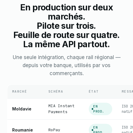
En production sur deux
marchés.
Pilote sur trois.
Feuille de route sur quatre.
La même API partout.
Une seule intégration, chaque rail régional —
depuis votre banque, utilisés par vos
commerçants.
MARCHÉ
SCHÉMA
ÉTAT
MESS
MIA Instant
ISO 2
EN
Moldavie
Payments
PROD.
natif
ISO 2
EN
Roumanie
RoPay
PROD.
natif