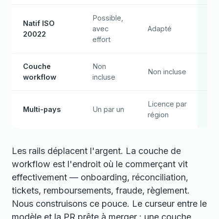
Possible,
Nat
Natif ISO
avec
Adapté
pr
20022
effort
jou
Couche
Non
Non incluse
In
workflow
incluse
Licence par
Mê
Multi-pays
Un par un
région
pa
Les rails déplacent l'argent. La couche de
workflow est l'endroit où le commerçant vit
effectivement — onboarding, réconciliation,
tickets, remboursements, fraude, règlement.
Nous construisons ce pouce. Le curseur entre le
modèle et la PR prête à merger : une couche