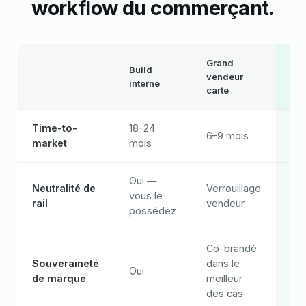
workflow du commerçant.
Grand
Build
vendeur
mi
interne
carte
Time-to-
18–24
6–9 mois
30
market
mois
Oui —
Neutralité de
Verrouillage
Ag
vous le
rail
vendeur
de 
possédez
Co-brandé
Vo
Souveraineté
dans le
Oui
ma
de marque
meilleur
se
des cas