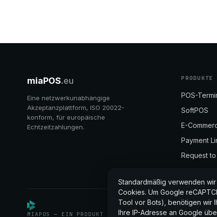
PRODUKTE
miaPOS
.eu
POS-Termi
Eine netzwerkunabhängige
Akzeptanzplattform, ISO 20022-
SoftPOS
konform, für europäische
E-Commer
Echtzeitzahlungen.
Payment Li
Request to
Standardmäßig verwenden wir a
Cookies. Um Google reCAPTCHA
Tool vor Bots), benötigen wir I
Ihre IP-Adresse an Google über
MIAPOS — EIN PRODUKT DER FINERGY GROUP.