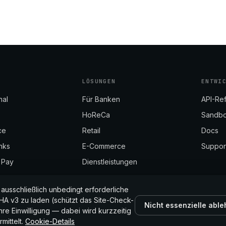
LÖSUNGEN
ENTWI
nal
Für Banken
API-Re
HoReCa
Sandb
ce
Retail
Docs
nks
E-Commerce
Suppor
 Pay
Dienstleistungen
usschließlich unbedingt erforderliche
 v3 zu laden (schützt das Site-Check-
Nicht essenzielle abl
hre Einwilligung — dabei wird kurzzeitig
© 2026 Finergy Tech S.R.L. · Sitz Chișin
mittelt.
Cookie-Details