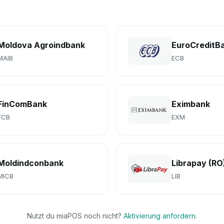
Moldova Agroindbank
EuroCreditB
MAIB
ECB
FinComBank
Eximbank
FCB
EXM
Moldindconbank
Librapay (RO
MICB
LIB
Nutzt du miaPOS noch nicht?
Aktivierung anfordern
.