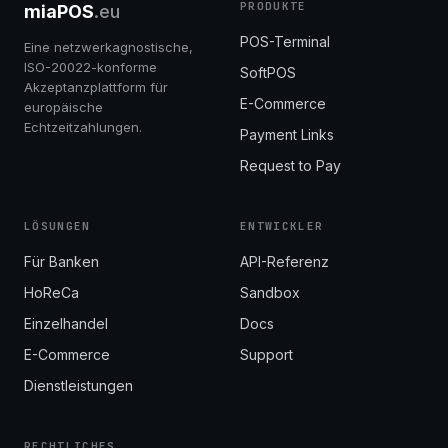
PRODUKTE
miaPOS
.eu
POS-Terminal
Eine netzwerkagnostische,
ISO-20022-konforme
SoftPOS
Akzeptanzplattform für
E-Commerce
europäische
Echtzeitzahlungen.
Payment Links
Request to Pay
LÖSUNGEN
ENTWICKLER
Für Banken
API-Referenz
HoReCa
Sandbox
Einzelhandel
Docs
E-Commerce
Support
Dienstleistungen
RECHTLICHES