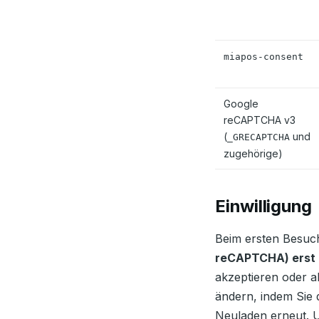
miapos-consent
Google
reCAPTCHA v3
(
und
_GRECAPTCHA
zugehörige)
Einwilligung
Beim ersten Besuch
reCAPTCHA) erst 
akzeptieren oder a
ändern, indem Sie
Neuladen erneut. U