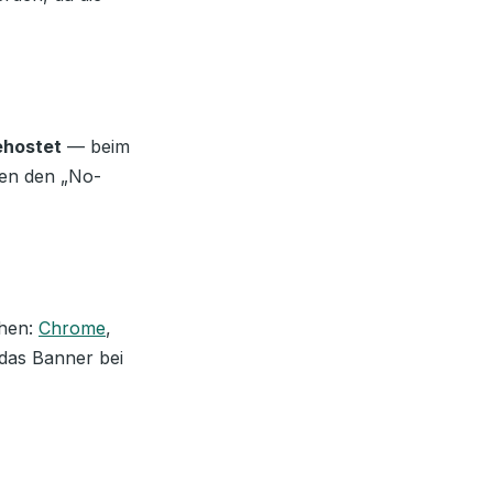
ehostet
— beim
zen den „No-
chen:
Chrome
,
 das Banner bei