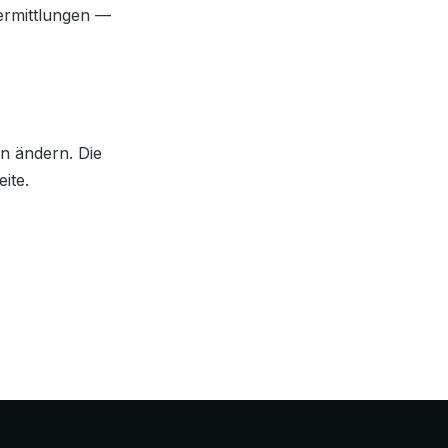
ermittlungen —
en ändern. Die
ite.