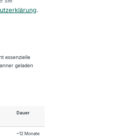
e sie
utzerklärung
.
t essenzielle
anner geladen
Dauer
~12 Monate