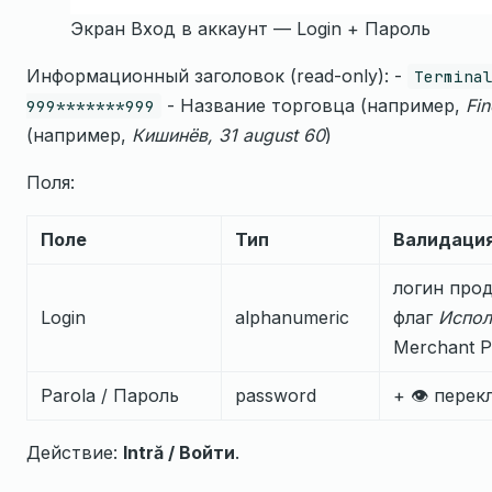
Экран Вход в аккаунт — Login + Пароль
Информационный заголовок (read-only): -
Termina
- Название торговца (например,
Fi
999*******999
(например,
Кишинёв, 31 august 60
)
Поля:
Поле
Тип
Валидаци
логин прод
Login
alphanumeric
флаг
Испол
Merchant P
Parola / Пароль
password
+ 👁 пере
Действие:
Intră / Войти
.