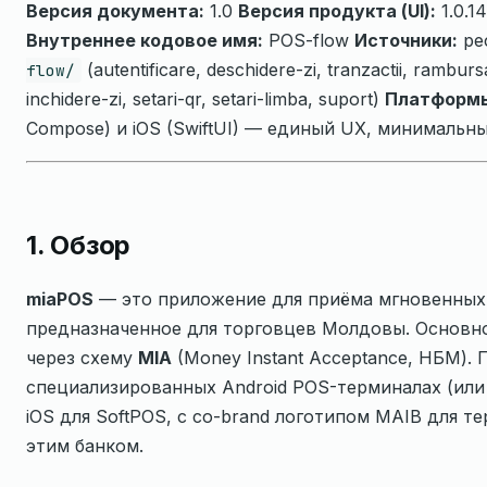
Версия документа:
1.0
Версия продукта (UI):
1.0.1
Внутреннее кодовое имя:
POS-flow
Источники:
ре
(autentificare, deschidere-zi, tranzactii, ramburs
flow/
inchidere-zi, setari-qr, setari-limba, suport)
Платформ
Compose) и iOS (SwiftUI) — единый UX, минимальны
1. Обзор
miaPOS
— это приложение для приёма мгновенных
предназначенное для торговцев Молдовы. Основн
через схему
MIA
(Money Instant Acceptance, НБМ).
специализированных Android POS-терминалах (или 
iOS для SoftPOS, с co-brand логотипом MAIB для 
этим банком.