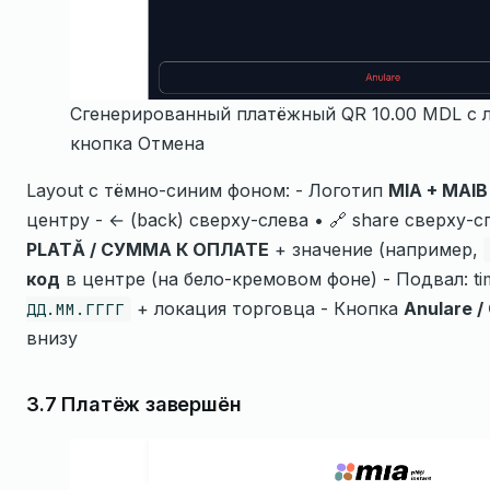
Сгенерированный платёжный QR 10.00 MDL с л
кнопка Отмена
Layout с тёмно-синим фоном: - Логотип
MIA + MAIB
центру - ← (back) сверху-слева • 🔗 share сверху-
PLATĂ / СУММА К ОПЛАТЕ
+ значение (например,
код
в центре (на бело-кремовом фоне) - Подвал: t
+ локация торговца - Кнопка
Anulare 
ДД.ММ.ГГГГ
внизу
3.7 Платёж завершён