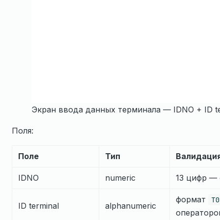
Экран ввода данных терминала — IDNO + ID te
Поля:
Поле
Тип
Валидаци
IDNO
numeric
13 цифр —
формат
T0
ID terminal
alphanumeric
операторо