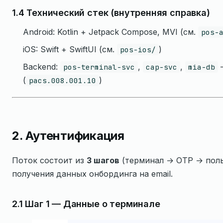
1.4 Технический стек (внутренняя справка)
Android: Kotlin + Jetpack Compose, MVI (см.
pos-
iOS: Swift + SwiftUI (см.
)
pos-ios/
Backend:
,
,
—
pos-terminal-svc
cap-svc
mia-db
(
)
pacs.008.001.10
2. Аутентификация
Поток состоит из
3 шагов
(терминал → OTP → поль
получения данных онбординга на email.
2.1 Шаг 1 — Данные о терминале