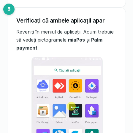
Verificați că ambele aplicații apar
Reveniți în meniul de aplicații. Acum trebuie
să vedeți pictogramele
miaPos
și
Palm
payment
.