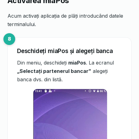
Activarea miaPos
Acum activați aplicația de plăți introducând datele
terminalului.
Deschideți miaPos și alegeți banca
Din meniu, deschideți
miaPos
. La ecranul
„Selectați partenerul bancar”
alegeți
banca dvs. din listă.