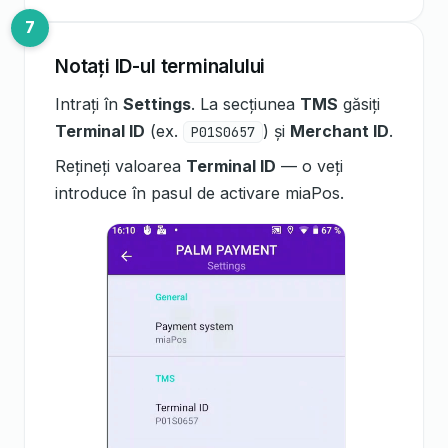
Notați ID-ul terminalului
Intrați în
Settings
. La secțiunea
TMS
găsiți
Terminal ID
(ex.
) și
Merchant ID
.
P01S0657
Rețineți valoarea
Terminal ID
— o veți
introduce în pasul de activare miaPos.