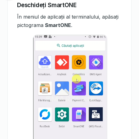
Deschideți SmartONE
În meniul de aplicații al terminalului, apăsați
pictograma
SmartONE
.