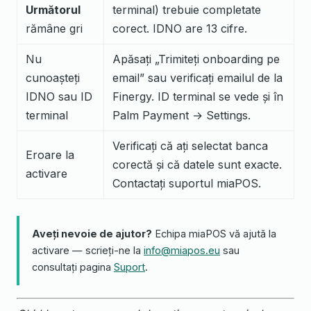
Următorul
terminal) trebuie completate
rămâne gri
corect. IDNO are 13 cifre.
Nu
Apăsați „Trimiteți onboarding pe
cunoașteți
email” sau verificați emailul de la
IDNO sau ID
Finergy. ID terminal se vede și în
terminal
Palm Payment → Settings.
Verificați că ați selectat banca
Eroare la
corectă și că datele sunt exacte.
activare
Contactați suportul miaPOS.
Aveți nevoie de ajutor?
Echipa miaPOS vă ajută la
activare — scrieți-ne la
info@miapos.eu
sau
consultați pagina
Suport
.