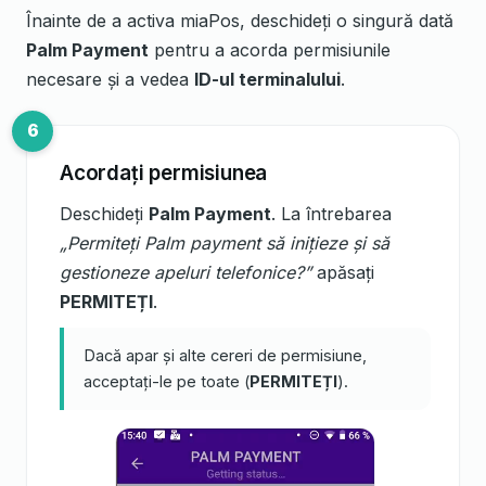
Înainte de a activa miaPos, deschideți o singură dată
Palm Payment
pentru a acorda permisiunile
necesare și a vedea
ID-ul terminalului
.
Acordați permisiunea
Deschideți
Palm Payment
. La întrebarea
„Permiteți Palm payment să inițieze și să
gestioneze apeluri telefonice?”
apăsați
PERMITEȚI
.
Dacă apar și alte cereri de permisiune,
acceptați-le pe toate (
PERMITEȚI
).