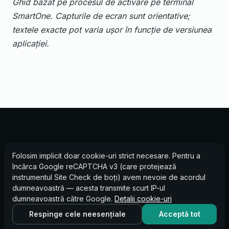
Ghid bazat pe procesul de activare pe terminal
SmartOne. Capturile de ecran sunt orientative;
textele exacte pot varia ușor în funcție de versiunea
aplicației.
Folosim implicit doar cookie-uri strict necesare. Pentru a
încărca Google reCAPTCHA v3 (care protejează
instrumentul Site Check de boți) avem nevoie de acordul
dumneavoastră — acesta transmite scurt IP-ul
MIAPOS — UN PRODUS FINERGY GROUP.
dumneavoastră către Google.
Detalii cookie-uri
© 2026 Finergy Tech S.R.L. · Sediu Chișinău, Moldova ·
Respinge cele neesențiale
Acceptă tot
Operațiuni UE: Instapay Tech S.R.L. (România)