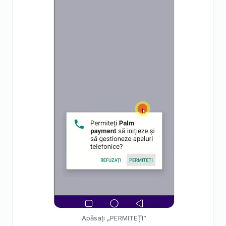
Apăsați „PERMITEȚI”