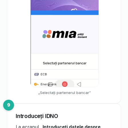
„Selectați partenerul bancar”
Introduceți IDNO
La ecranul
„Introduceți datele despre