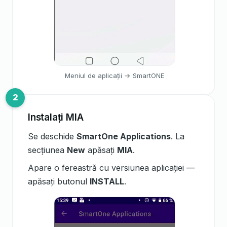
Meniul de aplicații → SmartONE
Instalați MIA
Se deschide
SmartOne Applications
. La
secțiunea
New
apăsați
MIA
.
Apare o fereastră cu versiunea aplicației —
apăsați butonul
INSTALL
.