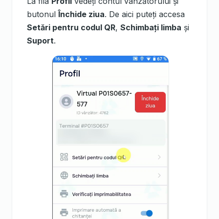
La fila
Profil
vedeți contul vânzătorului și
butonul
Închide ziua
. De aici puteți accesa
Setări pentru codul QR
,
Schimbați limba
și
Suport
.