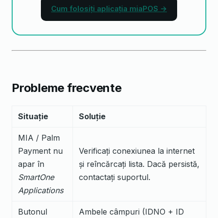
Cum folosiți aplicația miaPOS →
Probleme frecvente
Situație
Soluție
MIA / Palm
Payment nu
Verificați conexiunea la internet
apar în
și reîncărcați lista. Dacă persistă,
SmartOne
contactați suportul.
Applications
Butonul
Ambele câmpuri (IDNO + ID