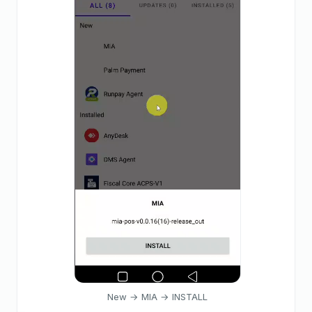
New → MIA → INSTALL