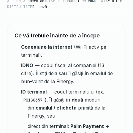
AUDIENȚĂ
Comerciant
DISPOZITIV
SmartOne POS
DURATĂ
~10 min
DIFICULTATE
De bază
Ce vă trebuie înainte de a începe
Conexiune la internet
(Wi-Fi activ pe
terminal).
IDNO
— codul fiscal al companiei (13
cifre). Îl știți deja sau îl găsiți în emailul de
bun-venit de la Finergy.
ID terminal
— codul terminalului (ex.
). Îl găsiți în
două
moduri:
P01S0657
din
emailul / eticheta
primită de la
Finergy, sau
direct din terminal:
Palm Payment →